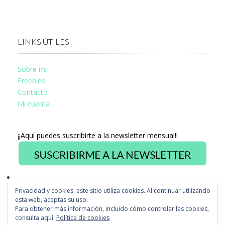
LINKS ÚTILES
Sobre mi
Freebies
Contacto
Mi cuenta
¡¡Aquí puedes suscribirte a la newsletter mensual!!
Privacidad y cookies: este sitio utiliza cookies. Al continuar utilizando
Ver
esta web, aceptas su uso.
perfil
Ver
Para obtener más información, incluido cómo controlar las cookies,
de
perfil
fb.com/misstusdisseny
consulta aquí:
Política de cookies
de