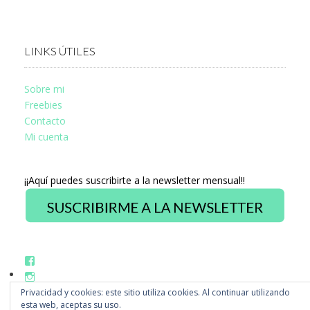
LINKS ÚTILES
Sobre mi
Freebies
Contacto
Mi cuenta
¡¡Aquí puedes suscribirte a la newsletter mensual!!
Ver
perfil
Ver
de
perfil
Privacidad y cookies: este sitio utiliza cookies. Al continuar utilizando
fb.com/misstusdisseny
de
en
esta web, aceptas su uso.
@misstus