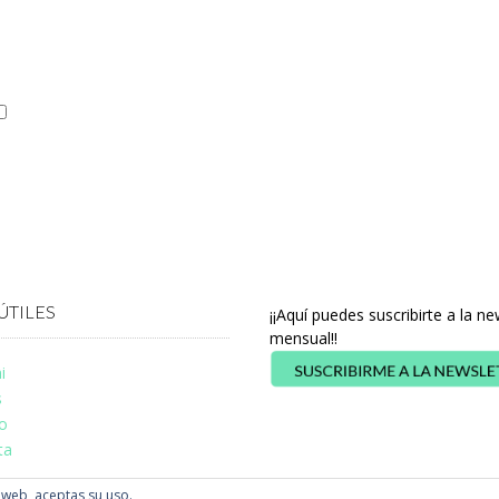
ÚTILES
¡¡Aquí puedes suscribirte a la ne
mensual!!
i
s
o
ta
a web, aceptas su uso.