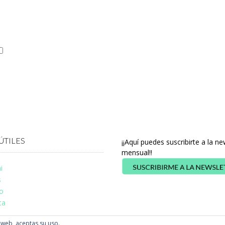
ÚTILES
¡¡Aquí puedes suscribirte a la ne
mensual!!
i
s
o
ta
a web, aceptas su uso.