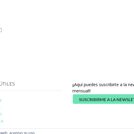
ÚTILES
¡¡Aquí puedes suscribirte a la ne
mensual!!
i
s
o
ta
a web, aceptas su uso.