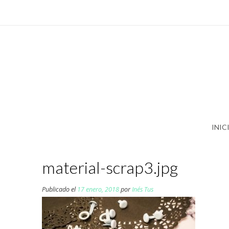
Saltar
al
contenido
INIC
material-scrap3.jpg
Publicado el
17 enero, 2018
por
Inés Tus