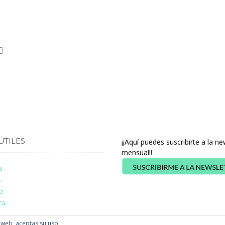
ÚTILES
¡¡Aquí puedes suscribirte a la ne
mensual!!
i
s
o
ta
a web, aceptas su uso.