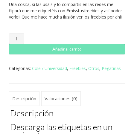
Una cosita, si las usáis y lo compartís en las redes me
flipará que me etiquetéis con #misstusfreebies y así poder
verlo!! Que me hace mucha ilusión ver los freebies por ahí!!
Etiquetas
para
libros
Añadir al carrito
y
libretas
cantidad
Categorías:
Cole / Universidad
,
Freebies
,
Otros
,
Pegatinas
Descripción
Valoraciones (0)
Descripción
Descarga las etiquetas en un