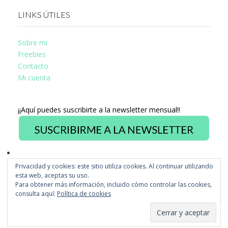
LINKS ÚTILES
Sobre mi
Freebies
Contacto
Mi cuenta
¡¡Aquí puedes suscribirte a la newsletter mensual!!
Privacidad y cookies: este sitio utiliza cookies. Al continuar utilizando
Ver
esta web, aceptas su uso.
perfil
Ver
Para obtener más información, incluido cómo controlar las cookies,
de
perfil
fb.com/misstusdisseny
consulta aquí:
Política de cookies
de
en
@misstus
Facebook
en
Instagram