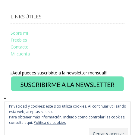
LINKS ÚTILES
Sobre mi
Freebies
Contacto
Mi cuenta
¡¡Aquí puedes suscribirte a la newsletter mensual!!
Privacidad y cookies: este sitio utiliza cookies. Al continuar utilizando
Ver
esta web, aceptas su uso.
perfil
Ver
Para obtener más información, incluido cómo controlar las cookies,
de
perfil
fb.com/misstusdisseny
consulta aquí:
Política de cookies
de
en
@misstus
Facebook
en