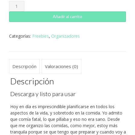
Menu
semanal
y
Añadir al carrito
mensual
cantidad
Categorías:
Freebies
,
Organizadores
Descripción
Valoraciones (0)
Descripción
Descarga y listo para usar
Hoy en día es imprescindible planificarse en todos los
aspectos de la vida, y sobretodo en la comida. Yo admito
que comía fatal, lo que pillaba y eso no era sano. Desde
que me organizo las comidas, como mejor, estoy más
tranquila porque se que tengo que preparar y cuando voy a