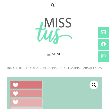
Saltar
al
contenido
MENU
INICIO
/
FREEBIES
/
OTROS
/
PEGATINAS
/ OPOPEGATINAS PARA AGENDAS