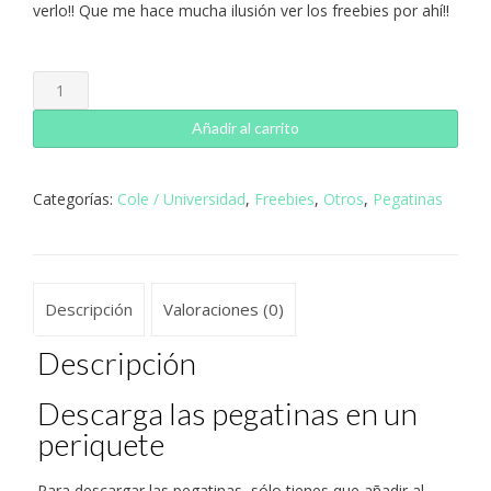
verlo!! Que me hace mucha ilusión ver los freebies por ahí!!
Opopegatinas
para
agendas
Añadir al carrito
cantidad
Categorías:
Cole / Universidad
,
Freebies
,
Otros
,
Pegatinas
Descripción
Valoraciones (0)
Descripción
Descarga las pegatinas en un
periquete
Para descargar las pegatinas, sólo tienes que añadir al