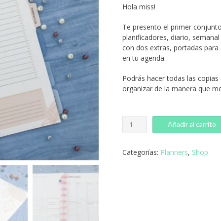
Hola miss!
Te presento el primer conjunto
planificadores, diario, seman
con dos extras, portadas para
en tu agenda.
Podrás hacer todas las copias 
organizar de la manera que mej
Planner
Añadir al carrito
perpetuo
A5
en
Categorías:
Planners
,
Shop
formato
digital
cantidad