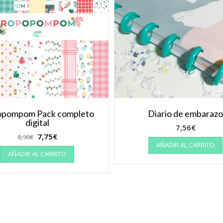
pompom Pack completo
Diario de embaraz
digital
7,56
€
7,75
€
8,90
€
AÑADIR AL CARRITO
AÑADIR AL CARRITO