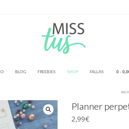
0
- 0,0
IO
BLOG
FREEBIES
SHOP
FALLAS
INICI
Planner perpet
2,99
€