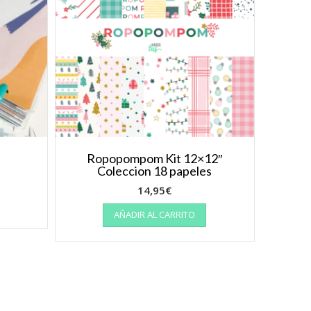
o
Ropopompom Kit 12×12″
Coleccion 18 papeles
14,95
€
AÑADIR AL CARRITO