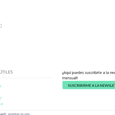
ÚTILES
¡¡Aquí puedes suscribirte a la ne
mensual!!
i
s
o
ta
a web, aceptas su uso.