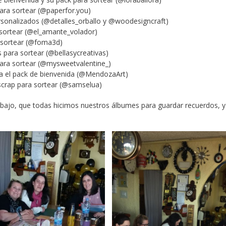
para sortear (@paperfor.you)
rsonalizados (@detalles_orballo y @woodesigncraft)
a sortear (@el_amante_volador)
a sortear (@foma3d)
 para sortear (@bellasycreativas)
para sortear (@mysweetvalentine_)
ra el pack de bienvenida (@MendozaArt)
scrap para sortear (@samselua)
ajo, que todas hicimos nuestros álbumes para guardar recuerdos, y