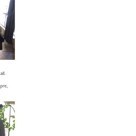
ll.
pre,