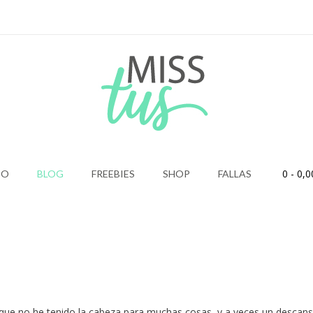
0
- 0,0
IO
BLOG
FREEBIES
SHOP
FALLAS
que no he tenido la cabeza para muchas cosas, y a veces un descans