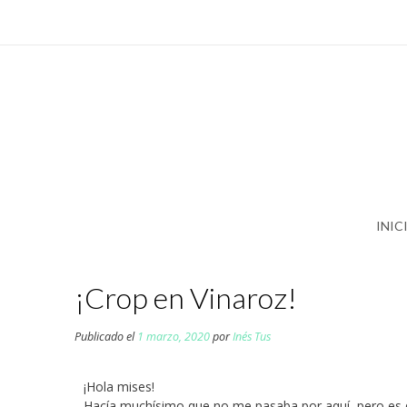
INIC
¡Crop en Vinaroz!
Publicado el
1 marzo, 2020
por
Inés Tus
¡Hola mises!
Hacía muchísimo que no me pasaba por aquí, pero es 