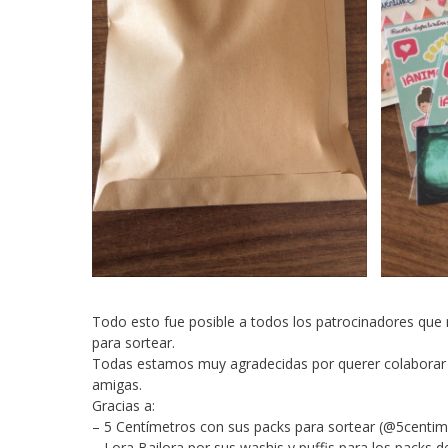
Todo esto fue posible a todos los patrocinadores que 
para sortear.
Todas estamos muy agradecidas por querer colaborar c
amigas.
Gracias a:
– 5 Centímetros con sus packs para sortear (@5centi
– Lora Bailora por sus washis y puffis para los packs d