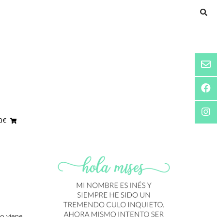
0€
o viene