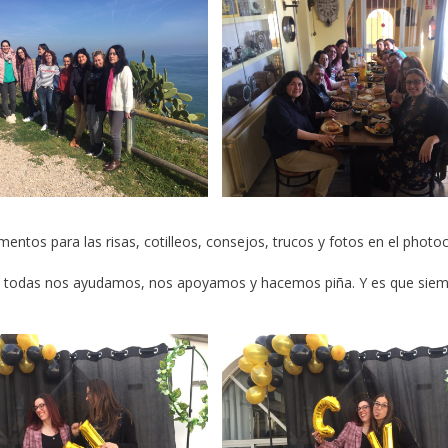
os para las risas, cotilleos, consejos, trucos y fotos en el photoca
 todas nos ayudamos, nos apoyamos y hacemos piña. Y es que siem