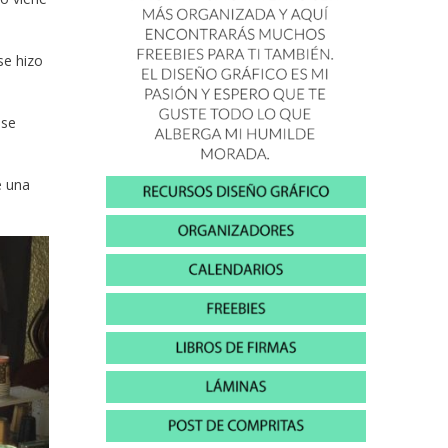
se hizo
 se
e una